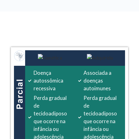
Doença
Associada a
autossômica
doenças
recessiva
autoimunes
Perda gradual
Perda gradual
de
de
tecidoadiposo
tecidoadiposo
que ocorre na
que ocorre na
infãncia ou
infãncia ou
adolescência
adolescência