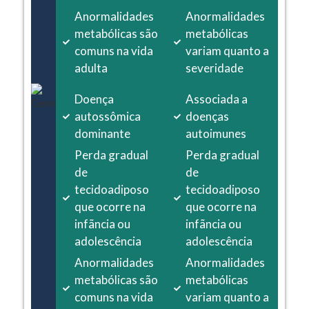
Anormalidades
Anormalidades
metabólicas são
metabólicas
comuns na vida
variam quanto a
adulta
severidade
Doença
Associada a
autossômica
doenças
dominante
autoimunes
Perda gradual
Perda gradual
de
de
tecidoadiposo
tecidoadiposo
que ocorre na
que ocorre na
infãncia ou
infãncia ou
adolescência
adolescência
Anormalidades
Anormalidades
metabólicas são
metabólicas
comuns na vida
variam quanto a